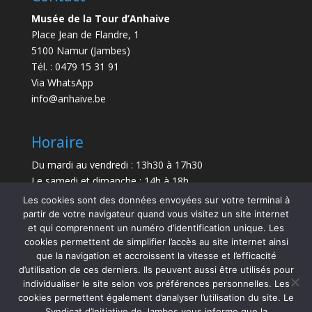
Musée de la Tour d’Anhaive
Place Jean de Flandre, 1
5100 Namur (Jambes)
Tél. : 0479 15 31 91
Via WhatsApp
info@anhaive.be
Horaire
Du mardi au vendredi : 13h30 à 17h30
Le samedi et dimanche : 14h à 18h
Les cookies sont des données envoyées sur votre terminal à
Durée de la visite : entre 30 minutes et 1 h
partir de votre navigateur quand vous visitez un site internet
et qui comprennent un numéro d’identification unique. Les
Le Musée sera exceptionnellement fermé le 21 juillet
cookies permettent de simplifier l’accès au site internet ainsi
et le 15 août 2026.
que la navigation et accroissent la vitesse et l’efficacité
d’utilisation de ces derniers. Ils peuvent aussi être utilisés pour
individualiser le site selon vos préférences personnelles. Les
cookies permettent également d’analyser l’utilisation du site. Le
Syndicat d’Initiative de Jambes vous informe que la