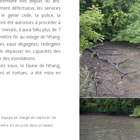
première fois depuis 40 ans.
ement défectueux, les services
le génie civile, la police, la
ont été autorisés à procéder à
 minute, il aura fallu plus de 7
ettre fin au vidage de l’étang.
t des eaux dégagées, redirigées
 de dépasser les capacités des
er des inondations.
ses eaux, la faune de l’étang,
ns et tortues, a été mise en
e équipe se charge de capturer les
ettre en sécurité dans un bassin.