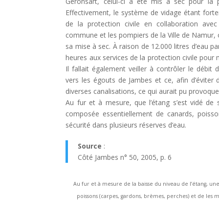
Géronsart, celui-ci a été mis à sec pour la 
Effectivement, le système de vidage étant fort
de la protection civile en collaboration avec 
commune et les pompiers de la Ville de Namur, 
sa mise à sec. À raison de 12.000 litres d’eau par
heures aux services de la protection civile pour m
Il fallait également veiller à contrôler le débi
vers les égouts de Jambes et ce, afin d’éviter
diverses canalisations, ce qui aurait pu provoqu
Au fur et à mesure, que l’étang s’est vidé de 
composée essentiellement de canards, poisso
sécurité dans plusieurs réserves d’eau.
Source
:
Côté Jambes n° 50, 2005, p. 6
Au fur et à mesure de la baisse du niveau de l’étang, un
poissons (carpes, gardons, brèmes, perches) et de les m