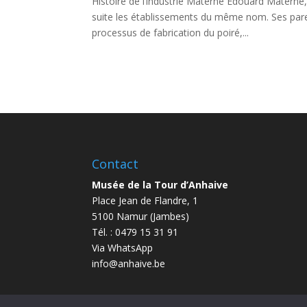
Histoire de l’industrie Materne Édouard Materne,
suite les établissements du même nom. Ses parent
processus de fabrication du poiré,...
Contact
Musée de la Tour d’Anhaive
Place Jean de Flandre, 1
5100 Namur (Jambes)
Tél. : 0479 15 31 91
Via WhatsApp
info@anhaive.be