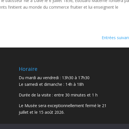
 le bâtisseur Né à Dave le 6 juillet 1856, Édouard Materne fondera pa
s l’initient au monde du commerce fruitier et lui enseignent le
Entrées suivan
Horaire
Du mardi au vendredi : 13h30 à 17h30
Le samedi et dimanche : 14h à 18h
Durée de la visite : entre 30 minutes et 1 h
Le Musée sera exceptionnellement fermé le 21
juillet et le 15 août 2026.