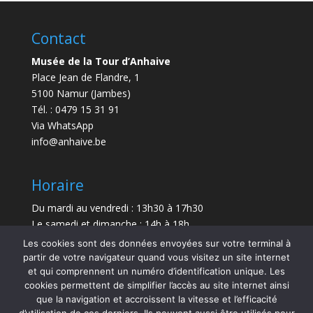
Contact
Musée de la Tour d’Anhaive
Place Jean de Flandre, 1
5100 Namur (Jambes)
Tél. : 0479 15 31 91
Via WhatsApp
info@anhaive.be
Horaire
Du mardi au vendredi : 13h30 à 17h30
Le samedi et dimanche : 14h à 18h
Les cookies sont des données envoyées sur votre terminal à
Durée de la visite : entre 30 minutes et 1 h
partir de votre navigateur quand vous visitez un site internet
et qui comprennent un numéro d’identification unique. Les
Le Musée sera exceptionnellement fermé le 21 juillet
cookies permettent de simplifier l’accès au site internet ainsi
et le 15 août 2026.
que la navigation et accroissent la vitesse et l’efficacité