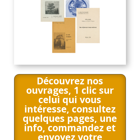
Découvrez nos
ouvrages, 1 clic sur
celui qui vous
intéresse, consultez
quelques pages, une
info, commandez et
envoyez votre