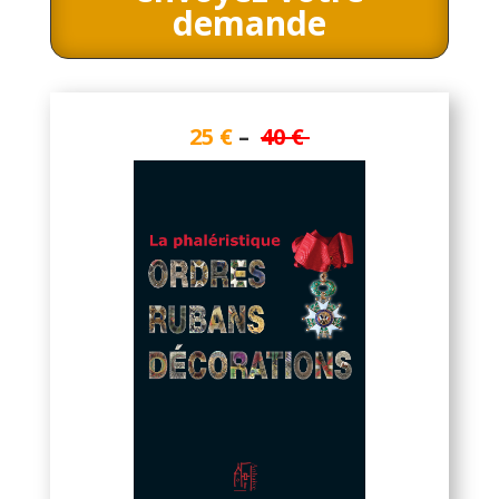
demande
25 €
–
40 €