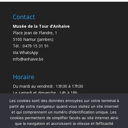
Contact
Musée de la Tour d’Anhaive
Place Jean de Flandre, 1
5100 Namur (Jambes)
Tél. : 0479 15 31 91
Via WhatsApp
info@anhaive.be
Horaire
Du mardi au vendredi : 13h30 à 17h30
Le samedi et dimanche : 14h à 18h
Les cookies sont des données envoyées sur votre terminal à
Durée de la visite : entre 30 minutes et 1 h
partir de votre navigateur quand vous visitez un site internet
et qui comprennent un numéro d’identification unique. Les
Le Musée sera exceptionnellement fermé le 21 juillet
cookies permettent de simplifier l’accès au site internet ainsi
et le 15 août 2026.
que la navigation et accroissent la vitesse et l’efficacité