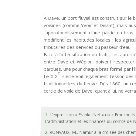
À Dave, un port fluvial est construit sur le b
voisines (comme Yvoir et Dinant), mais aus
l’approfondissement d’une partie du bras 
modifient les habitudes locales : les agricu
tributaires des services du passeur d’eau.
Face à l’intensification du trafic, les autor
entre Dave et Wépion, doivent respecter d
barques, une pour chaque bras formé par l’île
e
Le XIX
siècle voit également l’essor des 
traditionnel·le·s du fleuve. Dès 1860, un c
cercle de voile de Dave, quant à lui, ne verra 
1. L’expression « Franke-Nef » ou « Franche-Ne
L’administration et les finances du comté de 
2. RONVAUX, M., Namur à la croisée des chemi