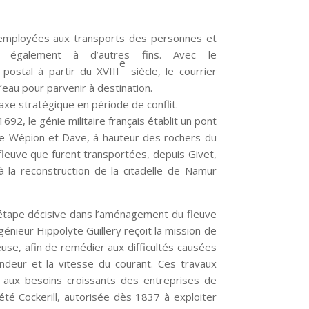
 employées aux transports des personnes et
s également à d’autres fins. Avec le
e
postal à partir du XVIII
siècle, le courrier
d’eau pour parvenir à destination.
xe stratégique en période de conflit.
92, le génie militaire français établit un pont
re Wépion et Dave, à hauteur des rochers du
 fleuve que furent transportées, depuis Givet,
à la reconstruction de la citadelle de Namur
étape décisive dans l’aménagement du fleuve
génieur Hippolyte Guillery reçoit la mission de
euse, afin de remédier aux difficultés causées
ondeur et la vitesse du courant. Ces travaux
aux besoins croissants des entreprises de
iété Cockerill, autorisée dès 1837 à exploiter