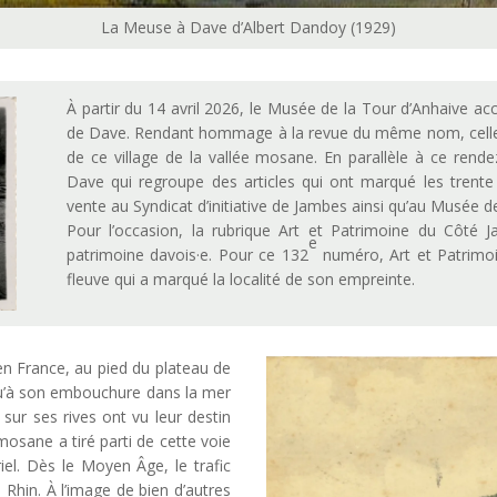
La Meuse à Dave d’Albert Dandoy (1929)
À partir du 14 avril 2026, le Musée de la Tour d’Anhaive accu
de Dave. Rendant hommage à la revue du même nom, celle-ci 
de ce village de la vallée mosane. En parallèle à ce rende
Dave qui regroupe des articles qui ont marqué les trente 
vente au Syndicat d’initiative de Jambes ainsi qu’au Musée de
Pour l’occasion, la rubrique Art et Patrimoine du Côté 
e
patrimoine davois·e. Pour ce 132
numéro, Art et Patrimo
fleuve qui a marqué la localité de son empreinte.
en France, au pied du plateau de
qu’à son embouchure dans la mer
s sur ses rives ont vu leur destin
mosane a tiré parti de cette voie
el. Dès le Moyen Âge, le trafic
du Rhin. À l’image de bien d’autres