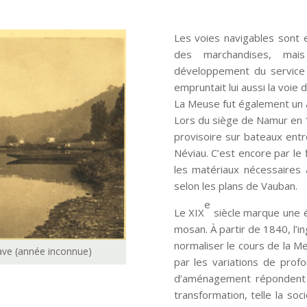
Les voies navigables sont
des marchandises, mai
développement du service 
empruntait lui aussi la voie 
La Meuse fut également un a
Lors du siège de Namur en 16
provisoire sur bateaux ent
Néviau. C’est encore par le
les matériaux nécessaires 
selon les plans de Vauban.
e
Le XIX
siècle marque une 
mosan. À partir de 1840, l’in
normaliser le cours de la M
Dave (année inconnue)
par les variations de prof
d’aménagement répondent 
transformation, telle la soc