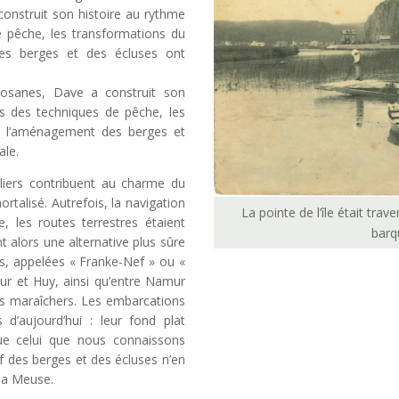
onstruit son histoire au rythme
 pêche, les transformations du
des berges et des écluses ont
mosanes, Dave a construit son
s des techniques de pêche, les
re l’aménagement des berges et
ale.
iliers contribuent au charme du
talisé. Autrefois, la navigation
La pointe de l’île était tra
e, les routes terrestres étaient
barq
nt alors une alternative plus sûre
es, appelées « Franke-Nef » ou «
mur et Huy, ainsi qu’entre Namur
s maraîchers. Les embarcations
 d’aujourd’hui : leur fond plat
que celui que nous connaissons
f des berges et des écluses n’en
à la Meuse.