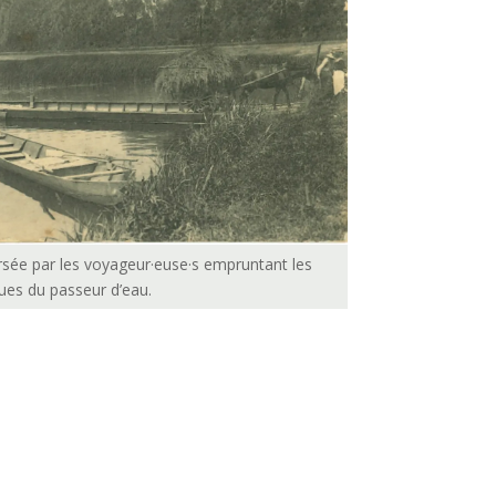
versée par les voyageur·euse·s empruntant les
ues du passeur d’eau.