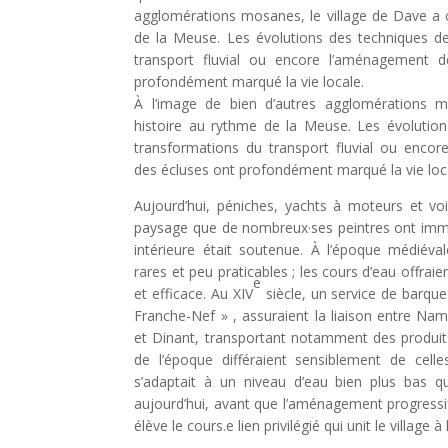
agglomérations mosanes, le village de Dave a c
de la Meuse. Les évolutions des techniques de
transport fluvial ou encore l’aménagement 
profondément marqué la vie locale.
À l’image de bien d’autres agglomérations 
histoire au rythme de la Meuse. Les évolution
transformations du transport fluvial ou enco
des écluses ont profondément marqué la vie loc
Aujourd’hui, péniches, yachts à moteurs et vo
paysage que de nombreux·ses peintres ont immor
intérieure était soutenue. À l’époque médiéval
rares et peu praticables ; les cours d’eau offraie
e
et efficace. Au XIV
siècle, un service de barqu
Franche-Nef » , assuraient la liaison entre Na
et Dinant, transportant notamment des produit
de l’époque différaient sensiblement de celles
s’adaptait à un niveau d’eau bien plus bas 
aujourd’hui, avant que l’aménagement progressi
élève le cours.e lien privilégié qui unit le village 