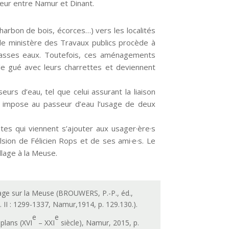
eur entre Namur et Dinant.
 (charbon de bois, écorces…) vers les localités
 le ministère des Travaux publics procède à
e basses eaux. Toutefois, ces aménagements
ir le gué avec leurs charrettes et deviennent
seurs d’eau, tel que celui assurant la liaison
ve impose au passeur d’eau l’usage de deux
tes qui viennent s’ajouter aux usager·ère·s
lsion de Félicien Rops et de ses ami·e·s. Le
illage à la Meuse.
péage sur la Meuse (BROUWERS, P.-P., éd.,
t. II : 1299-1337, Namur,1914, p. 129.130.).
e
e
plans (XVI
– XXI
siècle), Namur, 2015, p.