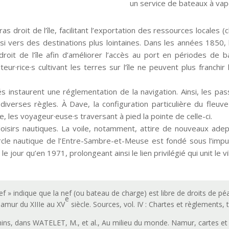
un service de bateaux à vap
ras droit de l’île, facilitant l’exportation des ressources locales
si vers des destinations plus lointaines. Dans les années 1850,
droit de l’île afin d’améliorer l’accès au port en périodes d
lteur·rice·s cultivant les terres sur l’île ne peuvent plus franch
ités instaurent une réglementation de la navigation. Ainsi, les pas
iverses règles. À Dave, la configuration particulière du fleu
, les voyageur·euse·s traversant à pied la pointe de celle-ci.
loisirs nautiques. La voile, notamment, attire de nouveaux adep
ercle nautique de l’Entre-Sambre-et-Meuse est fondé sous l’impu
le jour qu’en 1971, prolongeant ainsi le lien privilégié qui unit le v
f » indique que la nef (ou bateau de charge) est libre de droits de 
e
Namur du XIIIe au XV
siècle. Sources, vol. IV : Chartes et règlements, 
ns, dans WATELET, M., et al., Au milieu du monde. Namur, cartes et 