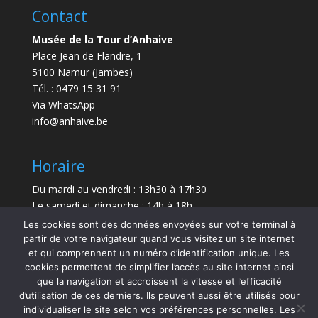
Contact
Musée de la Tour d’Anhaive
Place Jean de Flandre, 1
5100 Namur (Jambes)
Tél. : 0479 15 31 91
Via WhatsApp
info@anhaive.be
Horaire
Du mardi au vendredi : 13h30 à 17h30
Le samedi et dimanche : 14h à 18h
Les cookies sont des données envoyées sur votre terminal à
Durée de la visite : entre 30 minutes et 1 h
partir de votre navigateur quand vous visitez un site internet
et qui comprennent un numéro d’identification unique. Les
Le Musée sera exceptionnellement fermé le 21 juillet
cookies permettent de simplifier l’accès au site internet ainsi
et le 15 août 2026.
que la navigation et accroissent la vitesse et l’efficacité
d’utilisation de ces derniers. Ils peuvent aussi être utilisés pour
individualiser le site selon vos préférences personnelles. Les