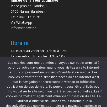
Musée de la Tour d’Anhaive
Place Jean de Flandre, 1
5100 Namur (Jambes)
Tél. : 0479 15 31 91
Via WhatsApp
info@anhaive.be
Horaire
Du mardi au vendredi : 13h30 à 17h30
Le samedi et dimanche : 14h à 18h
Les cookies sont des données envoyées sur votre terminal à
Durée de la visite : entre 30 minutes et 1 h
partir de votre navigateur quand vous visitez un site internet
et qui comprennent un numéro d’identification unique. Les
Le Musée sera exceptionnellement fermé le 21 juillet
cookies permettent de simplifier l’accès au site internet ainsi
et le 15 août 2026.
que la navigation et accroissent la vitesse et l’efficacité
d’utilisation de ces derniers. Ils peuvent aussi être utilisés pour
individualiser le site selon vos préférences personnelles. Les
cookies permettent également d’analyser l’utilisation du site. Le
Syndicat d’Initiative de Jambes vous informe que la
désactivation des cookies peut nuire à la navigation optimale et