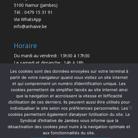
5100 Namur (Jambes)
Tél. : 0479 15 31 91
Via WhatsApp
info@anhaive.be
Horaire
Du mardi au vendredi : 13h30 à 17h30
Le samedi et dimanche : 14h à 18h
Les cookies sont des données envoyées sur votre terminal à
Durée de la visite : entre 30 minutes et 1 h
partir de votre navigateur quand vous visitez un site internet
et qui comprennent un numéro d’identification unique. Les
Le Musée sera exceptionnellement fermé le 21 juillet
cookies permettent de simplifier l’accès au site internet ainsi
et le 15 août 2026.
que la navigation et accroissent la vitesse et l’efficacité
d’utilisation de ces derniers. Ils peuvent aussi être utilisés pour
individualiser le site selon vos préférences personnelles. Les
cookies permettent également d’analyser l’utilisation du site. Le
Syndicat d’Initiative de Jambes vous informe que la
désactivation des cookies peut nuire à la navigation optimale et
aux fonctionnalités du site.