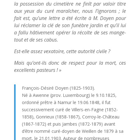
la possession du cimetière ne finît par valoir titre
aux yeux du curé maraîcher, nous l’ignorons ; le
fait est, qu’une lettre a été écrite à M. Doyen pour
lui réclamer la clé de son funèbre jardin et qu’il lui
a fallu hâtivement opérer la récolte de ses mange-
tout et de ses cabus.
Est-elle assez vexatoire, cette autorité civile ?
Mais qu’ont-ils donc de respect pour la mort, ces
excellents pasteurs ! »
François-Désiré Doyen (1825-1903).
Né à Awenne (prov. Luxembourg) le 9.10.1825,
ordonné prêtre à Namur le 19.06.1848, il fut
successivement curé de Villers-en-Fagne (1852-
1858), Gonrieux (1858-1867), Corroy-le-Château
(1867-1872) et puis Jambes (1872-1879) avant
d’être nommé curé-doyen de Weillen de 1879 à sa
mort, le 21.01.1903. Auteur de nombreuses