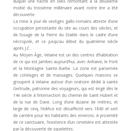
duquel une hache en silex remontant à la deuxième
moitié du troisième millénaire avant notre ère a été
découverte.
La mise à jour de vestiges gallo-romains atteste d’une
occupation persistante du site au cours des siècles, et
de l’usage de la Pierre du Diable dans le cadre d’une
nécropole, et ce jusqu’au début du quatrième siècle
après J.C .
Au Moyen Âge, Velaine est un des centres d’habitation
de ce qui est Jambes aujourd’hui, avec Anhaive, le Pont
et la Montagne Sainte-Barbe. La zone est parsemée
de cotelages et de masuages. Quelques maisons se
groupent à Velaine autour d’un oratoire dédié à sainte
Gertrude, patronne des voyageurs, qui est érigé dès le
14e siècle à l’intersection du chemin de Saint-Hubert et
de la rue de Dave. Long d’une dizaine de mètres, et
large de cinq, l’édifice est désaffecté vers 1840 et sert
de carrière pour les habitants des environs. A proximité
de ce sanctuaire, l’existence d’un cimetière est attestée
par la découverte de squelettes.