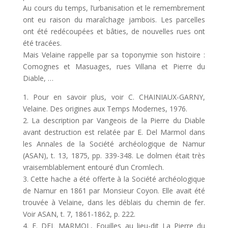
Au cours du temps, l’urbanisation et le remembrement
ont eu raison du maraîchage jambois. Les parcelles
ont été redécoupées et bâties, de nouvelles rues ont
été tracées.
Mais Velaine rappelle par sa toponymie son histoire :
Comognes et Masuages, rues Villana et Pierre du
Diable, …
1. Pour en savoir plus, voir C. CHAINIAUX-GARNY,
Velaine. Des origines aux Temps Modernes, 1976.
2. La description par Vangeois de la Pierre du Diable
avant destruction est relatée par E. Del Marmol dans
les Annales de la Société archéologique de Namur
(ASAN), t. 13, 1875, pp. 339-348. Le dolmen était très
vraisemblablement entouré d’un Cromlech.
3. Cette hache a été offerte à la Société archéologique
de Namur en 1861 par Monsieur Coyon. Elle avait été
trouvée à Velaine, dans les déblais du chemin de fer.
Voir ASAN, t. 7, 1861-1862, p. 222.
4. E. DEL MARMOL, Fouilles au lieu-dit La Pierre du