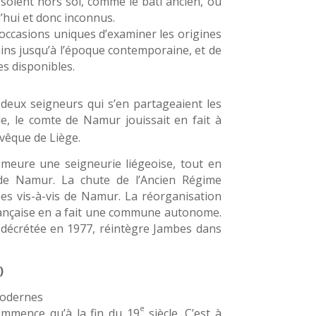
s soient hors sol, comme le bâti ancien, ou
d’hui et donc inconnus.
d’occasions uniques d’examiner les origines
ns jusqu’à l’époque contemporaine, et de
s disponibles.
 deux seigneurs qui s’en partageaient les
le, le comte de Namur jouissait en fait à
vêque de Liège.
meure une seigneurie liégeoise, tout en
 de Namur. La chute de l’Ancien Régime
es vis-à-vis de Namur. La réorganisation
française en a fait une commune autonome.
 décrétée en 1977, réintègre Jambes dans
)
Modernes
e
mmence qu’à la fin du 19
siècle. C’est à