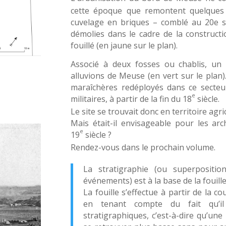
cette époque que remontent quelques 
cuvelage en briques – comblé au 20e s
démolies dans le cadre de la constructio
fouillé (en jaune sur le plan).
Associé à deux fosses ou chablis, un 
alluvions de Meuse (en vert sur le plan
maraîchères redéployés dans ce secte
e
militaires, à partir de la fin du 18
siècle.
Le site se trouvait donc en territoire agri
Mais était-il envisageable pour les ar
e
19
siècle ?
Rendez-vous dans le prochain volume.
La stratigraphie (ou superpositio
événements) est à la base de la fouill
La fouille s’effectue à partir de la c
en tenant compte du fait qu’i
stratigraphiques, c’est-à-dire qu’un