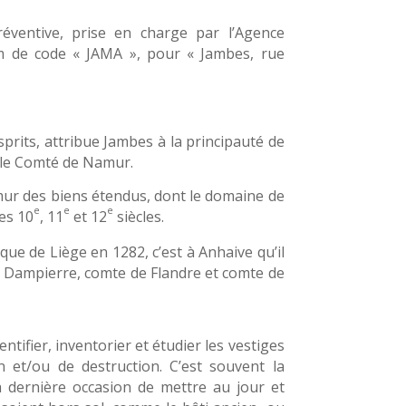
éventive, prise en charge par l’Agence
m de code « JAMA », pour « Jambes, rue
esprits, attribue Jambes à la principauté de
 le Comté de Namur.
mur des biens étendus, dont le domaine de
e
e
e
es 10
, 11
et 12
siècles.
ue de Liège en 1282, c’est à Anhaive qu’il
de Dampierre, comte de Flandre et comte de
ntifier, inventorier et étudier les vestiges
 et/ou de destruction. C’est souvent la
a dernière occasion de mettre au jour et