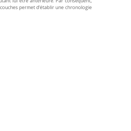
tant lui être antérieure. Par conséquent,
s couches permet d’établir une chronologie