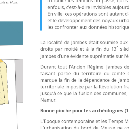
d’étudier les témoins du passé, qu’il
alée en blanc.
enfouis, c’est-à-dire invisibles aujour
En ville, ces opérations sont autant 
et le développement des noyaux urbai
les confronter aux données historique
La localité de Jambes était soumise aux
e
droits par moitié et à la fin du 13
sièc
Jambes d’une évidente suprématie sur l’é
Durant tout l’Ancien Régime, Jambes de
faisant partie du territoire du comté
marque la fin de la dépendance de Jamb
territoriale imposée par la Révolution 
Jusqu’à ce que la fusion des communes,
Namur.
Bonne pioche pour les archéologues (1
L’Epoque contemporaine et les Temps 
L’urbanisation du bord de Meuse ne co