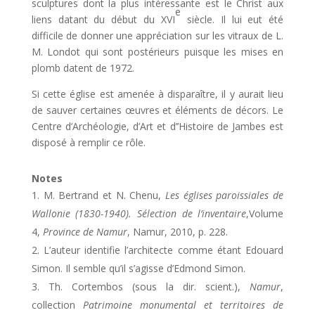
sculptures dont la plus intéressante est le Christ aux
e
liens datant du début du XVI
siècle. Il lui eut été
difficile de donner une appréciation sur les vitraux de L.
M. Londot qui sont postérieurs puisque les mises en
plomb datent de 1972.
Si cette église est amenée à disparaître, il y aurait lieu
de sauver certaines œuvres et éléments de décors. Le
Centre d’Archéologie, d’Art et d’’Histoire de Jambes est
disposé à remplir ce rôle.
Notes
M. Bertrand et N. Chenu,
Les églises paroissiales de
Wallonie (1830-1940). Sélection de l’inventaire
,Volume
4,
Province de Namur
, Namur, 2010, p. 228.
L’auteur identifie l’architecte comme étant Edouard
Simon. Il semble qu’il s’agisse d’Edmond Simon.
Th. Cortembos (sous la dir. scient.),
Namur
,
collection
Patrimoine monumental et territoires de