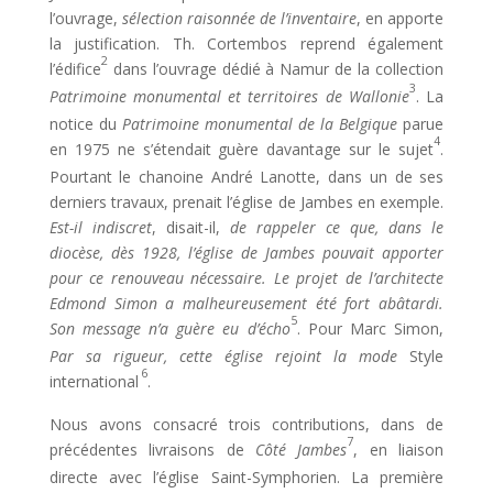
l’ouvrage,
sélection raisonnée de l’inventaire
, en apporte
la justification. Th. Cortembos reprend également
2
l’édifice
dans l’ouvrage dédié à Namur de la collection
3
Patrimoine monumental et territoires de Wallonie
. La
notice du
Patrimoine monumental de la Belgique
parue
4
en 1975 ne s’étendait guère davantage sur le sujet
.
Pourtant le chanoine André Lanotte, dans un de ses
derniers travaux, prenait l’église de Jambes en exemple.
Est-il indiscret
, disait-il,
de rappeler ce que, dans le
diocèse, dès 1928, l’église de Jambes pouvait apporter
pour ce renouveau nécessaire. Le projet de l’architecte
Edmond Simon a malheureusement été fort abâtardi.
5
Son message n’a guère eu d’écho
. Pour Marc Simon,
Par sa rigueur, cette église rejoint la mode
Style
6
international
.
Nous avons consacré trois contributions, dans de
7
précédentes livraisons de
Côté Jambes
, en liaison
directe avec l’église Saint-Symphorien. La première