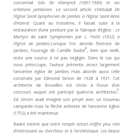
concernait
Géo De Vlamynck (1897-1980) et ses
créations jamboises
. Le second article s’intitulait
De
l’église Saint-Symphorien de Jambes à l’église Saint-Rémi
d’Hanret
. Quant au troisième, il faisait suite à la
restauration d’une peinture par la fabrique d’église :
Le
Martyre
de saint Symphorien par
L. Faille (1932) à
l’église de Jambes
.Lorsque l’on aborde l’histoire de
8
Jambes, l’ouvrage de Camille Badot
, bien que vieilli,
reste une source à ne pas négliger. Dans le cas qui
nous préoccupe, l’auteur présente assez largement
l’ancienne église de Jambes mais aborde aussi celle
construite par Edmond Simon de 1928 à 1931. Cet
architecte de Bruxelles est choisi à l’issue d’un
9
concours auquel ont participé quatorze architectes
.
Ed. Simon avait imaginé son projet avec un nouveau
campanile mais la flèche ardoisée de l’ancienne église
(1752) a été maintenue.
Badot estime que
notre temple actuel n’offre plus rien
d’intéressant au chercheur et à l’archéologue. Les beaux