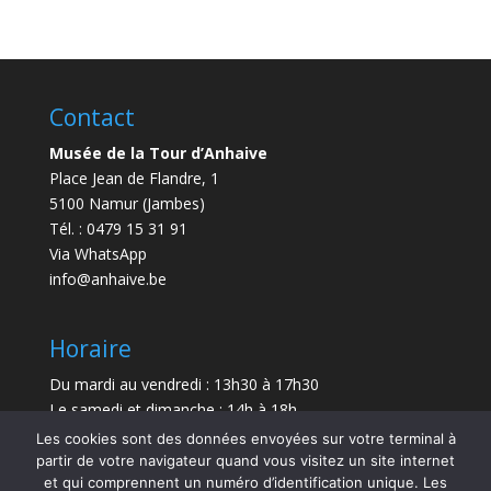
Contact
Musée de la Tour d’Anhaive
Place Jean de Flandre, 1
5100 Namur (Jambes)
Tél. : 0479 15 31 91
Via WhatsApp
info@anhaive.be
Horaire
Du mardi au vendredi : 13h30 à 17h30
Le samedi et dimanche : 14h à 18h
Les cookies sont des données envoyées sur votre terminal à
Durée de la visite : entre 30 minutes et 1 h
partir de votre navigateur quand vous visitez un site internet
et qui comprennent un numéro d’identification unique. Les
Le Musée sera exceptionnellement fermé le 21 juillet