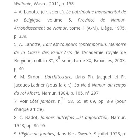
Wallonie
, Wavre, 2011, p. 158.
A. Lanotte (dir. scient.),
Le patrimoine monumental de
la Belgique
, volume 5,
Province de Namur.
Arrondissement de Namur
, tome 1 (A-M), Liège, 1975,
p. 339.
A. Lanotte,
L’art est toujours contemporain, Mémoire
de la Classe des Beaux-Arts
de l’Académie royale de
e
Belgique, coll. In-8°, 3
série, tome XX, Bruxelles, 2003,
p. 40.
M. Simon,
L’architecture
, dans Ph. Jacquet et Fr.
Jacquet-Ladrier (sous la dir.),
La vie à Namur au temps
du roi Albert
, Namur, 1984, p. 105, n° 297.
os
Voir
Côté Jambes
, n
58, 65 et 69, pp. 8-9 (pour
chaque article).
C. Badot,
Jambes autrefois …et aujourd’hui
, Namur,
1948, pp. 86-95.
L’Eglise de Jambes
, dans
Vers l’Avenir
, 9 juillet 1928, p.