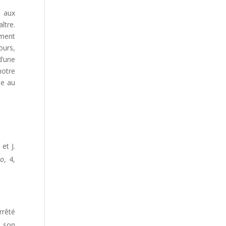
 aux
ître.
ement
ours,
d’une
notre
me au
et J.
po
, 4,
rrêté
r son