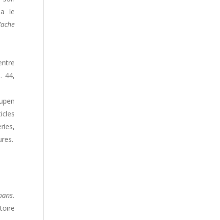
a le
Vache
ntre
. 44,
Eupen
icles
ries,
ures.
bans.
toire