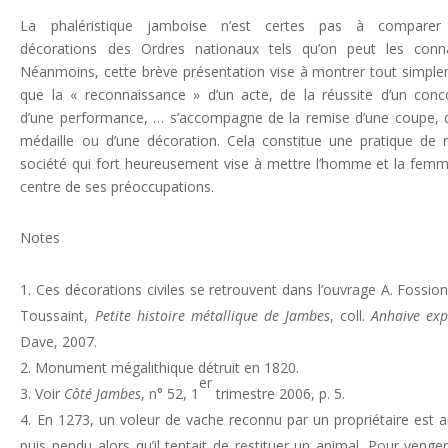
La phaléristique jamboise n’est certes pas à comparer
décorations des Ordres nationaux tels qu’on peut les conna
Néanmoins, cette brève présentation vise à montrer tout simpl
que la « reconnaissance » d’un acte, de la réussite d’un conc
d’une performance, … s’accompagne de la remise d’une coupe, 
médaille ou d’une décoration. Cela constitue une pratique de 
société qui fort heureusement vise à mettre l’homme et la fem
centre de ses préoccupations.
Notes
Ces décorations civiles se retrouvent dans l’ouvrage A. Fossion 
Toussaint,
Petite histoire métallique de Jambes
, coll.
Anhaive ex
Dave, 2007.
Monument mégalithique détruit en 1820.
er
Voir
Côté Jambes
, n° 52, 1
trimestre 2006, p. 5.
En 1273, un voleur de vache reconnu par un propriétaire est a
puis pendu alors qu’il tentait de restituer un animal. Pour venge