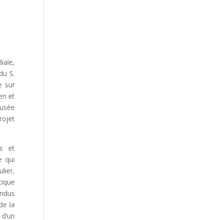
iale,
du S.
e sur
en et
Musée
rojet
s et
e qui
lier,
tique
endus
de la
 d’un