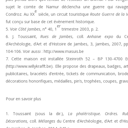
sujet le comte de Namur déclencha une guerre qui ravage
e
Condroz. Au XX
siècle, un circuit touristique
Route Guerre de la 
fut conçu sur base de cet évènement historique.
er
Voir
Côté Jambes
, n° 40, 1
trimestre 2003, p. 2.
J. Toussaint,
Rues de Jambes
, coll.
Anhaive expo
du Ce
d’Archéologie, d’Art et d’Histoire de Jambes, 3, Jambes, 2007, pp
104-106. Voir aussi : http://www.masuis.be
Cette maison est installée Steinroth 52 – BP 130-4700 
(http://www.willykrafft.be). Elle propose des drapeaux, badges, art
publicitaires, bracelets d’entrée, tickets de communication, brode
décorations honorifiques, médailles, pin’s, trophées, coupes, grav
Pour en savoir plus
Toussaint (sous la dir.),
La phaléristique. Ordres. Ru
Décorations,
coll.
Mélanges
du Centre d’Archéologie, d’Art et d’His