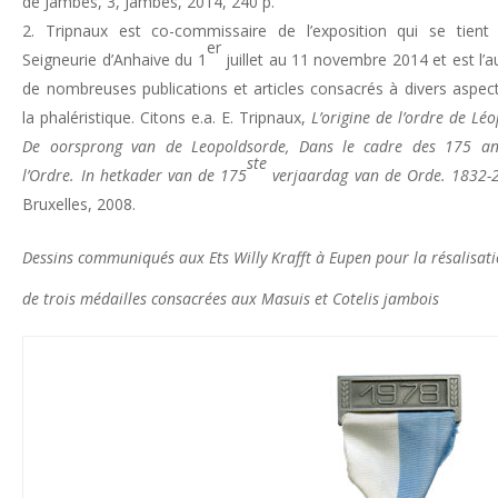
de Jambes, 3, Jambes, 2014, 240 p.
Tripnaux est co-commissaire de l’exposition qui se tient
er
Seigneurie d’Anhaive du 1
juillet au 11 novembre 2014 et est l’a
de nombreuses publications et articles consacrés à divers aspec
la phaléristique. Citons e.a. E. Tripnaux,
L’origine de l’ordre de Léo
De oorsprong van de Leopoldsorde, Dans le cadre des 175 a
ste
l’Ordre. In hetkader van de 175
verjaardag van de Orde. 1832-
Bruxelles, 2008.
Dessins communiqués aux Ets Willy Krafft à Eupen pour la résalisat
de trois médailles consacrées aux Masuis et Cotelis jambois