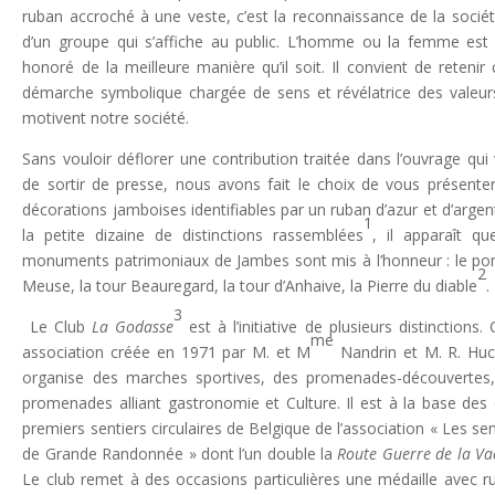
ruban accroché à une veste, c’est la reconnaissance de la socié
d’un groupe qui s’affiche au public. L’homme ou la femme est 
honoré de la meilleure manière qu’il soit. Il convient de retenir 
démarche symbolique chargée de sens et révélatrice des valeur
motivent notre société.
Sans vouloir déflorer une contribution traitée dans l’ouvrage qui 
de sortir de presse, nous avons fait le choix de vous présente
décorations jamboises identifiables par un ruban d’azur et d’argen
1
la petite dizaine de distinctions rassemblées
, il apparaît qu
monuments patrimoniaux de Jambes sont mis à l’honneur : le po
2
Meuse, la tour Beauregard, la tour d’Anhaive, la Pierre du diable
.
3
Le Club
La Godasse
est à l’initiative de plusieurs distinctions. 
me
association créée en 1971 par M. et M
Nandrin et M. R. Hu
organise des marches sportives, des promenades-découvertes
promenades alliant gastronomie et Culture. Il est à la base des
premiers sentiers circulaires de Belgique de l’association « Les sen
de Grande Randonnée » dont l’un double la
Route Guerre de la Va
Le club remet à des occasions particulières une médaille avec r