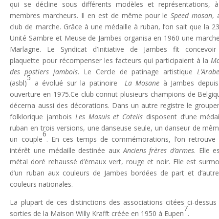
qui se décline sous différents modèles et représentations, 
membres marcheurs. Il en est de même pour le
Speed mosan
, 
club de marche. Grâce à une médaille à ruban, l’on sait que la 2
Unité Sambre et Meuse de Jambes organisa en 1960 une marche
Marlagne. Le Syndicat d’Initiative de Jambes fit concevoi
plaquette pour récompenser les facteurs qui participaient à la
Ma
des postiers jambois
. Le Cercle de patinage artistique
L’Arab
5
(asbl)
a évolué sur la patinoire
La Mosane
à Jambes depuis
ouverture en 1975.Ce club connut plusieurs champions de Belgiq
décerna aussi des décorations. Dans un autre registre le group
folklorique jambois
Les Masuis et Cotelis
disposent d’une médai
ruban en trois versions, une danseuse seule, un danseur de mê
6
un couple
. En ces temps de commémorations, l’on retrouve
intérêt une médaille destinée aux
Anciens frères d’armes
. Elle e
métal doré rehaussé d’émaux vert, rouge et noir. Elle est surm
d’un ruban aux couleurs de Jambes bordées de part et d’autr
couleurs nationales.
La plupart de ces distinctions des associations citées ci-dessus
7
sorties de la Maison Willy Krafft créée en 1950 à Eupen
.