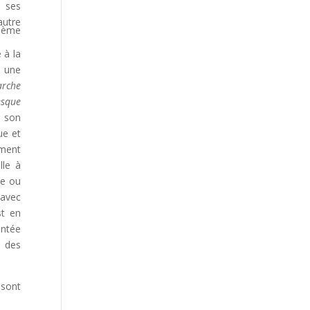
à ses
autre
ème
3
 à la
r une
rche
esque
 son
ue et
ement
lle à
me ou
 avec
st en
ontée
e des
 sont