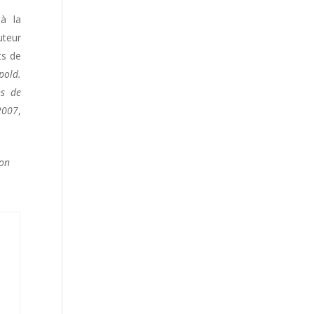
 à la
uteur
ts de
pold.
ns de
2007
,
ion