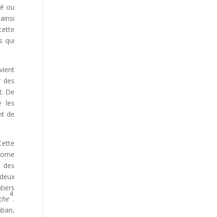
té ou
ainsi
cette
s qui
vient
r des
t. De
e les
nt de
Cette
corne
, des
 deux
tiers
4
che
.
uban,