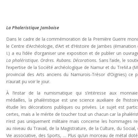
La Phaleristique Jamboise
Dans le cadre de la commémoration de la Première Guerre mond
le Centre d’Archéologie, d’Art et d’Histoire de Jambes (émanation 
I.) a eu l’idée d’organiser une exposition et de publier un ouvrag
La phaléristique. Ordres. Rubans. Décorations.
Sans l’aide, le souti
l’expertise de la Société archéologique de Namur et du TreM.a (
provincial des Arts anciens du Namurois-Trésor d’Oignies) ce p
n’aurait pu voir le jour.
À l’instar de la numismatique qui s’intéresse aux monnaie
médailles, la phaléristique est une science auxiliaire de l’histoir
étudie les décorations publiques ou privées. Le sujet est particu
certes, mais a le mérite de toucher tout un chacun car la phaléris
n’est pas uniquement militaire mais concerne les hommages r
au niveau du Travail, de la Magistrature, de la Culture, du Social, 
Vie associative, des Sports, … Plus qu’un morceau de métal doté