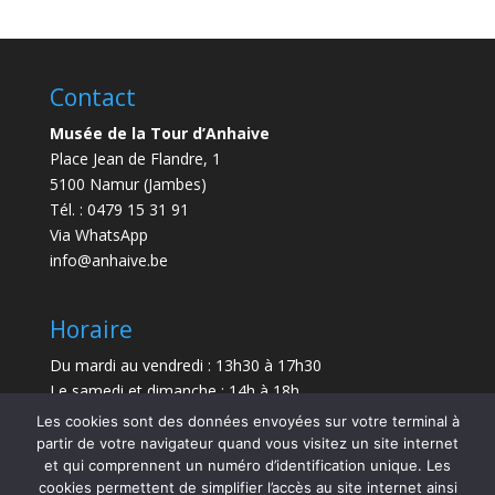
Contact
Musée de la Tour d’Anhaive
Place Jean de Flandre, 1
5100 Namur (Jambes)
Tél. : 0479 15 31 91
Via WhatsApp
info@anhaive.be
Horaire
Du mardi au vendredi : 13h30 à 17h30
Le samedi et dimanche : 14h à 18h
Les cookies sont des données envoyées sur votre terminal à
Durée de la visite : entre 30 minutes et 1 h
partir de votre navigateur quand vous visitez un site internet
et qui comprennent un numéro d’identification unique. Les
Le Musée sera exceptionnellement fermé le 21 juillet
cookies permettent de simplifier l’accès au site internet ainsi