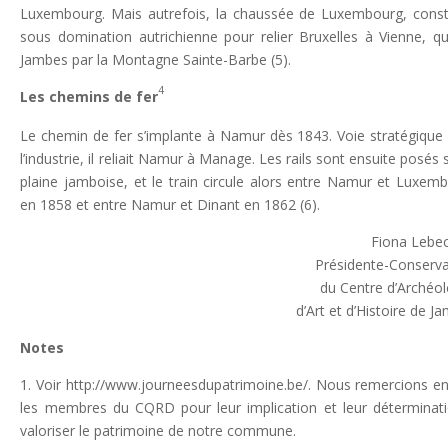
Luxembourg. Mais autrefois, la chaussée de Luxembourg, const
sous domination autrichienne pour relier Bruxelles à Vienne, qui
Jambes par la Montagne Sainte-Barbe (5).
4
Les chemins de fer
Le chemin de fer s’implante à Namur dès 1843. Voie stratégique
l’industrie, il reliait Namur à Manage. Les rails sont ensuite posés s
plaine jamboise, et le train circule alors entre Namur et Luxem
en 1858 et entre Namur et Dinant en 1862 (6).
Fiona Lebe
Présidente-Conserva
du Centre d’Archéol
d’Art et d’Histoire de J
Notes
1. Voir http://www.journeesdupatrimoine.be/. Nous remercions e
les membres du CQRD pour leur implication et leur déterminat
valoriser le patrimoine de notre commune.