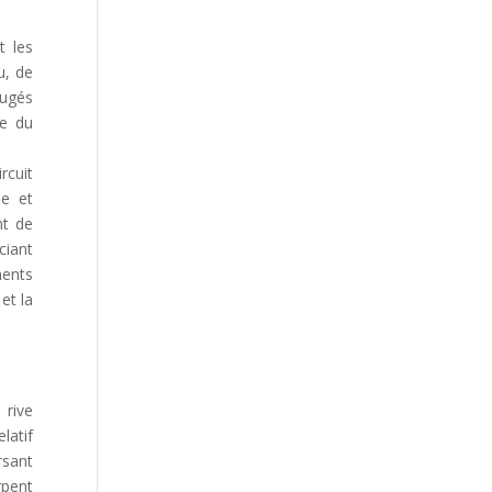
t les
u, de
jugés
ge du
rcuit
e et
nt de
ciant
ents
et la
 rive
elatif
rsant
rpent