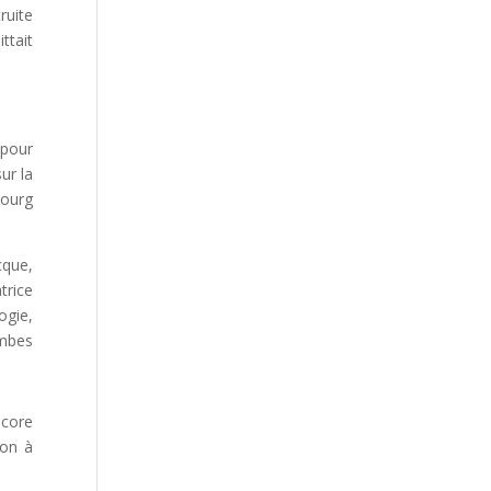
ruite
ttait
 pour
ur la
bourg
cque,
trice
ogie,
ambes
ncore
ion à