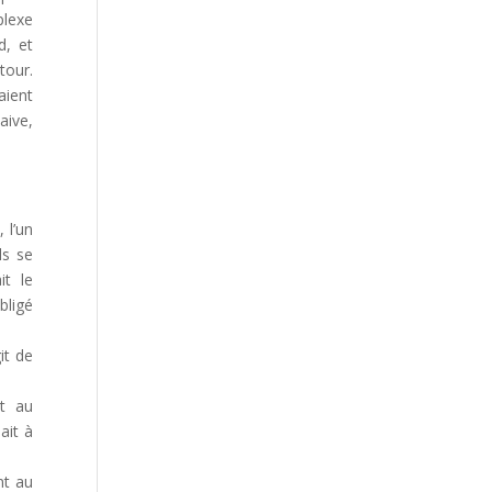
plexe
d, et
tour.
aient
aive,
 l’un
ls se
it le
bligé
it de
nt au
ait à
nt au