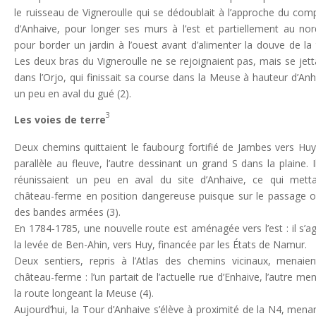
le ruisseau de Vigneroulle qui se dédoublait à l’approche du com
d’Anhaive, pour longer ses murs à l’est et partiellement au nor
pour border un jardin à l’ouest avant d’alimenter la douve de la 
Les deux bras du Vigneroulle ne se rejoignaient pas, mais se jett
dans l’Orjo, qui finissait sa course dans la Meuse à hauteur d’Anh
un peu en aval du gué (2).
3
Les voies de terre
Deux chemins quittaient le faubourg fortifié de Jambes vers Huy,
parallèle au fleuve, l’autre dessinant un grand S dans la plaine. I
réunissaient un peu en aval du site d’Anhaive, ce qui metta
château-ferme en position dangereuse puisque sur le passage o
des bandes armées (3).
En 1784-1785, une nouvelle route est aménagée vers l’est : il s’ag
la levée de Ben-Ahin, vers Huy, financée par les États de Namur.
Deux sentiers, repris à l’Atlas des chemins vicinaux, menaie
château-ferme : l’un partait de l’actuelle rue d’Enhaive, l’autre men
la route longeant la Meuse (4).
Aujourd’hui, la Tour d’Anhaive s’élève à proximité de la N4, mena