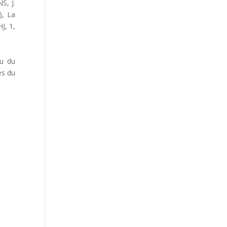
S, J.
), La
J, 1,
eu du
es du