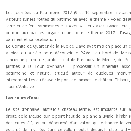
Les Journées du Patrimoine 2017 (9 et 10 septembre) invitaien
visiteurs sur les routes du patrimoine avec le thème « Voies d’ea
terre et de fer. Patrimoines et RAVeL ». Deux axes avaient été 
primordiaux par les organisateurs pour le thème 2017 : l’usa
bâtiment et sa localisation.
Le Comité de Quartier de la Rue de Dave avait mis en place un ci
à pied ou à vélo pour découvrir le RAVeL du bord de Meus
l’ancienne plaine de Jambes. Intitulé Parcours de Meuse, du Po
Jambes à la Tour d’Anhaive, il proposait un itinéraire asso
patrimoine et nature, articulé autour de quelques monum
intimement liés au fleuve : le pont de Jambes, le château Thibaut, 
1
Tour d’Anhaive
.
2
Les cours d’eau
Le site d’Anhaive, autrefois château-ferme, est implanté sur la
droite de la Meuse, sur le point haut de la plaine alluviale, à l’abri r
des crues (1), et au débouché d’un vallon qui échancre le ve
escarpé de la vallée. Dans ce vallon coulait depuis le plateau d’E