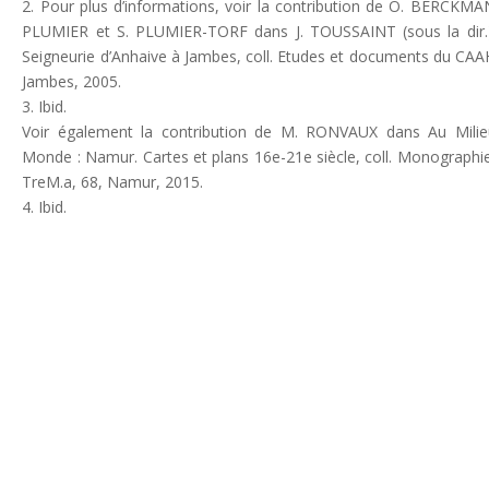
2. Pour plus d’informations, voir la contribution de O. BERCKMAN
PLUMIER et S. PLUMIER-TORF dans J. TOUSSAINT (sous la dir.
Seigneurie d’Anhaive à Jambes, coll. Etudes et documents du CAAH
Jambes, 2005.
3. Ibid.
Voir également la contribution de M. RONVAUX dans Au Mili
Monde : Namur. Cartes et plans 16e-21e siècle, coll. Monographi
TreM.a, 68, Namur, 2015.
4. Ibid.