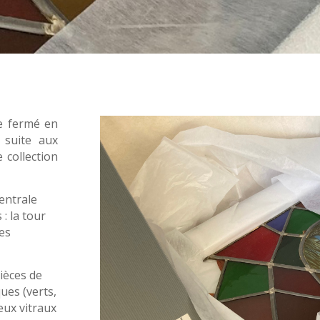
e fermé en
 suite aux
 collection
centrale
: la tour
es
ièces de
ues (verts,
eux vitraux