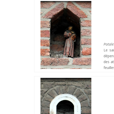
Potale
Le sa
dépend
des at
feuill