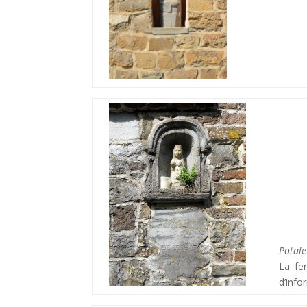
Potale
La fe
d’info