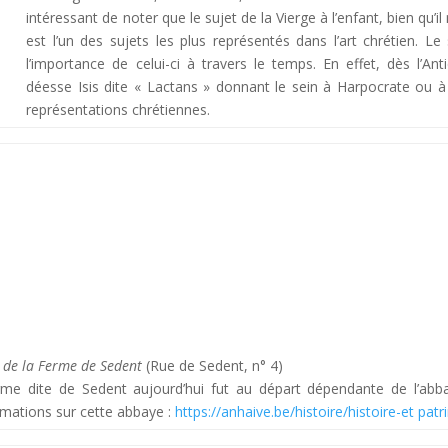
intéressant de noter que le sujet de la Vierge à l’enfant, bien qu’i
est l’un des sujets les plus représentés dans l’art chrétien. Le
l’importance de celui-ci à travers le temps. En effet, dès l’An
déesse Isis dite « Lactans » donnant le sein à Harpocrate ou à H
représentations chrétiennes.
 de la Ferme de Sedent
(Rue de Sedent, n° 4)
rme dite de Sedent aujourd’hui fut au départ dépendante de l’abba
rmations sur cette abbaye :
https://anhaive.be/histoire/histoire-et pa