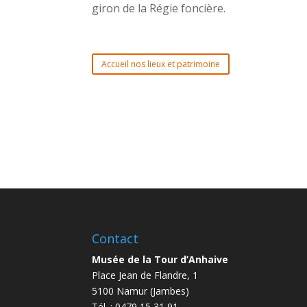
giron de la Régie foncière.
Accueil nos lieux et patrimoine
Contact
Musée de la Tour d’Anhaive
Place Jean de Flandre, 1
5100 Namur (Jambes)
Tél. : 0479 15 31 91