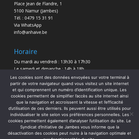
Place Jean de Flandre, 1
5100 Namur (Jambes)
Tél. : 0479 15 31 91
Via WhatsApp
info@anhaive.be
Horaire
Du mardi au vendredi : 13h30 à 17h30
Le samedi et dimanche : 14h à 18h
Les cookies sont des données envoyées sur votre terminal à
Durée de la visite : entre 30 minutes et 1 h
partir de votre navigateur quand vous visitez un site internet
et qui comprennent un numéro d’identification unique. Les
Le Musée sera exceptionnellement fermé le 21 juillet
cookies permettent de simplifier l’accès au site internet ainsi
et le 15 août 2026.
que la navigation et accroissent la vitesse et l’efficacité
d’utilisation de ces derniers. Ils peuvent aussi être utilisés pour
individualiser le site selon vos préférences personnelles. Les
cookies permettent également d’analyser l’utilisation du site. Le
Syndicat d’Initiative de Jambes vous informe que la
désactivation des cookies peut nuire à la navigation optimale et