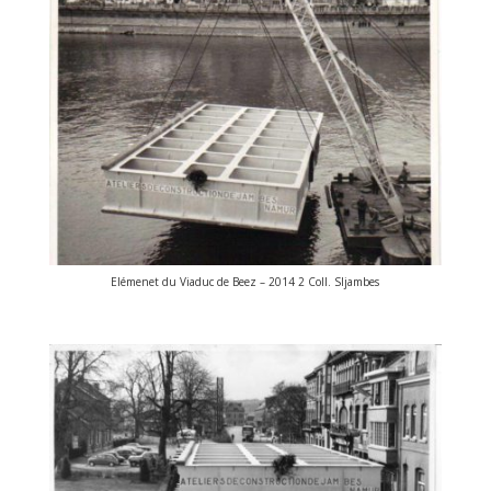
Elémenet du Viaduc de Beez – 2014 2 Coll. SIjambes