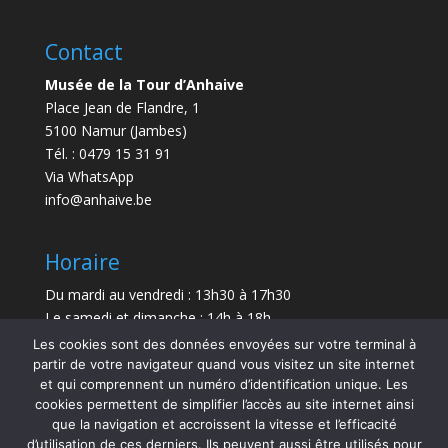
Contact
Musée de la Tour d’Anhaive
Place Jean de Flandre, 1
5100 Namur (Jambes)
Tél. : 0479 15 31 91
Via WhatsApp
info@anhaive.be
Horaire
Du mardi au vendredi : 13h30 à 17h30
Le samedi et dimanche : 14h à 18h
Les cookies sont des données envoyées sur votre terminal à
Durée de la visite : entre 30 minutes et 1 h
partir de votre navigateur quand vous visitez un site internet
et qui comprennent un numéro d’identification unique. Les
Le Musée sera exceptionnellement fermé le 21 juillet
cookies permettent de simplifier l’accès au site internet ainsi
et le 15 août 2026.
que la navigation et accroissent la vitesse et l’efficacité
d’utilisation de ces derniers. Ils peuvent aussi être utilisés pour