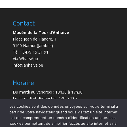
Contact
Musée de la Tour d’Anhaive
Place Jean de Flandre, 1
5100 Namur (Jambes)
Tél. : 0479 15 31 91
Via WhatsApp
info@anhaive.be
Horaire
Du mardi au vendredi : 13h30 à 17h30
Le samedi et dimanche : 14h à 18h
Les cookies sont des données envoyées sur votre terminal à
Durée de la visite : entre 30 minutes et 1 h
partir de votre navigateur quand vous visitez un site internet
et qui comprennent un numéro d’identification unique. Les
Le Musée sera exceptionnellement fermé le 21 juillet
cookies permettent de simplifier l’accès au site internet ainsi
et le 15 août 2026.