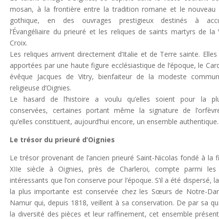
mosan, à la frontière entre la tradition romane et le nouveau 
gothique, en des ouvrages prestigieux destinés à accuei
l’Évangéliaire du prieuré et les reliques de saints martyrs de la 
Croix.
Les reliques arrivent directement d’Italie et de Terre sainte. Elles
apportées par une haute figure ecclésiastique de l’époque, le Card
évêque Jacques de Vitry, bienfaiteur de la modeste commun
religieuse d’Oignies.
Le hasard de l’histoire a voulu qu’elles soient pour la pl
conservées, certaines portant même la signature de l’orfèvr
qu’elles constituent, aujourd’hui encore, un ensemble authentique.
Le trésor du prieuré d’Oignies
Le trésor provenant de l’ancien prieuré Saint-Nicolas fondé à la f
XIIe siècle à Oignies, près de Charleroi, compte parmi les
intéressants que l’on conserve pour l’époque. S’il a été dispersé, la
la plus importante est conservée chez les Sœurs de Notre-D
Namur qui, depuis 1818, veillent à sa conservation. De par sa qua
la diversité des pièces et leur raffinement, cet ensemble présen