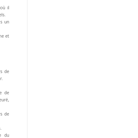
où il
ls.
ns un
ne et
rs de
r.
de de
euré,
rs de
.
re du