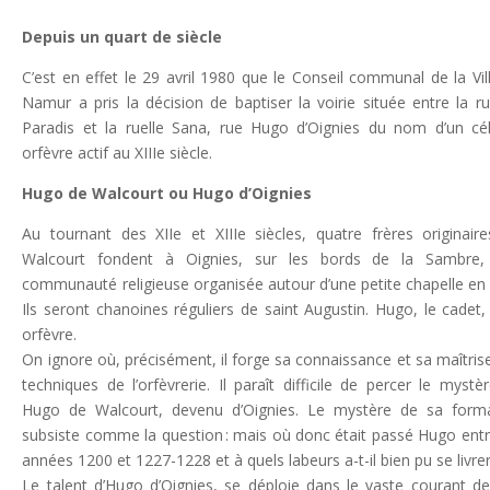
Depuis un quart de siècle
C’est en effet le 29 avril 1980 que le Conseil communal de la Vil
Namur a pris la décision de baptiser la voirie située entre la r
Paradis et la ruelle Sana, rue Hugo d’Oignies du nom d’un cé
orfèvre actif au XIIIe siècle.
Hugo de Walcourt ou Hugo d’Oignies
Au tournant des XIIe et XIIIe siècles, quatre frères originair
Walcourt fondent à Oignies, sur les bords de la Sambre,
communauté religieuse organisée autour d’une petite chapelle en 
Ils seront chanoines réguliers de saint Augustin. Hugo, le cadet,
orfèvre.
On ignore où, précisément, il forge sa connaissance et sa maîtris
techniques de l’orfèvrerie. Il paraît difficile de percer le mystè
Hugo de Walcourt, devenu d’Oignies. Le mystère de sa form
subsiste comme la question : mais où donc était passé Hugo entr
années 1200 et 1227-1228 et à quels labeurs a-t-il bien pu se livrer
Le talent d’Hugo d’Oignies, se déploie dans le vaste courant de 