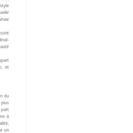
style
llir
Vraie
 sont
inal-
auté
upart
e, et
in du
 plus
 part
ame à
lité,
te un