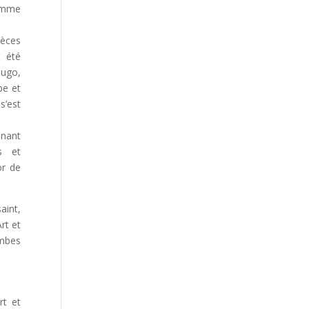
comme
ièces
t été
Hugo,
be et
s’est
inant
s et
or de
aint,
rt et
ambes
rt et