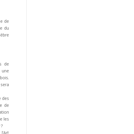
le de
ue du
lèbre
es de
 une
bois.
 sera
e des
re de
ation
e les
 ?
l’Art