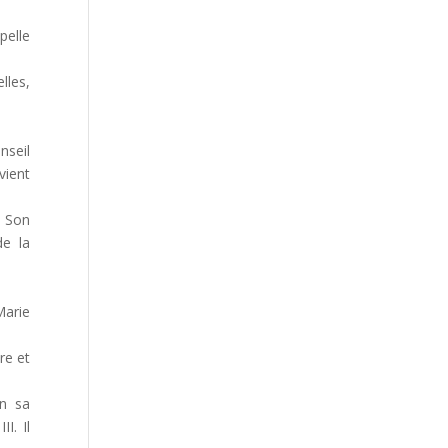
pelle
lles,
nseil
vient
. Son
de la
Marie
re et
on sa
I. Il