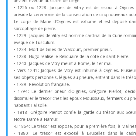
devient évêque auxiliaire de Liège.
• 1226 ou 1228 : Jacques de Vitrry est de retour à Oignies 
préside la cérémonie de la consécration de cinq nouveaux aute
Le corps de Marie d’Oignies est exhumé et est déposé da
sarcophage de pierre.
• 1229 : Jacques de Vitry est nommé cardinal de la Curie romai
évêque de Tusculum.
• 1234 : Mort de Gilles de Walcourt, premier prieur.
• 1238 : Hugo réalise le Reliquaire de la côte de saint Pierre.
• 1240 : Jacques de Vitry meurt à Rome, le 1er mai.
• Vers 1241 : Jacques de Vitry est inhumé à Oignies. Plusieu
ses objets personnels, légués au prieuré, entrent dans le tréso
• 1789 : Révolution française.
• 1794 : Le dernier prieur d’Oignies, Grégoire Pierlot, déci
dissimuler le trésor chez les époux Moussiaux, fermiers du pri
habitant Falisolle.
• 1818 : Grégoire Pierlot confie la garde du trésor aux Sœu
Notre-Dame à Namur.
• 1864 : Le trésor est exposé, pour la première fois, à Malines
• 1880 : Le trésor est exposé à Bruxelles dans le cad