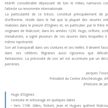
intérêt considérable dépassant de loin le milieu namurois 
l’atteste sa renommée internationale.
La particularité de ce trésor, constitué principalement de p
d’orfèvrerie, réside dans le fait que la plupart des œuvres on
réalisées dans le prieuré d’Oignies et, en particulier, par le frère 
originaire de Walcourt, dans les années 1230. Hugo, orfèvre, scri
miniaturiste, a signé plusieurs de ces œuvres dans lesquelles il 
même représenté.
Son art transparaît dans ses ciselures et ses nielles. Il devient fasc
dans ses célèbres filigranes aussi rigoureux que délicat
fantaisistes. La préciosité de son art est accentuée par un déc
pierreries.
Jacques Touss
Président du Centre d’Archéologie, d’A
d’Histoire de J
Hugo d’Oignies :
contexte et entourage en quelques dates
• Vers 1198 : Gilles, Robert, Jean et Hugues quittent Walcou