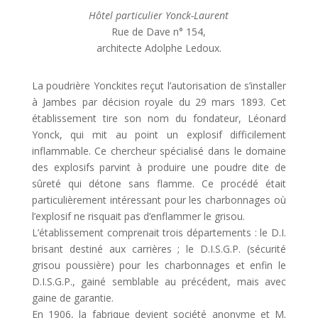
Hôtel particulier Yonck-Laurent
Rue de Dave n° 154,
architecte Adolphe Ledoux.
La poudrière Yonckites reçut l’autorisation de s’installer
à Jambes par décision royale du 29 mars 1893. Cet
établissement tire son nom du fondateur, Léonard
Yonck, qui mit au point un explosif difficilement
inflammable. Ce chercheur spécialisé dans le domaine
des explosifs parvint à produire une poudre dite de
sûreté qui détone sans flamme. Ce procédé était
particulièrement intéressant pour les charbonnages où
l’explosif ne risquait pas d’enflammer le grisou.
L’établissement comprenait trois départements : le D.I.
brisant destiné aux carrières ; le D.I.S.G.P. (sécurité
grisou poussière) pour les charbonnages et enfin le
D.I.S.G.P., gainé semblable au précédent, mais avec
gaine de garantie.
En 1906, la fabrique devient société anonyme et M.