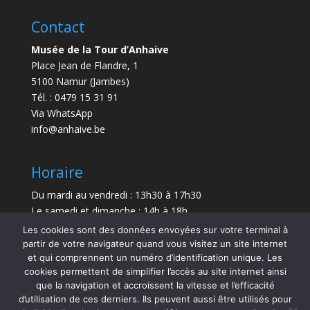
Contact
Musée de la Tour d’Anhaive
Place Jean de Flandre, 1
5100 Namur (Jambes)
Tél. : 0479 15 31 91
Via WhatsApp
info@anhaive.be
Horaire
Du mardi au vendredi : 13h30 à 17h30
Le samedi et dimanche : 14h à 18h
Les cookies sont des données envoyées sur votre terminal à
Durée de la visite : entre 30 minutes et 1 h
partir de votre navigateur quand vous visitez un site internet
et qui comprennent un numéro d’identification unique. Les
Le Musée sera exceptionnellement fermé le 21 juillet
cookies permettent de simplifier l’accès au site internet ainsi
et le 15 août 2026.
que la navigation et accroissent la vitesse et l’efficacité
d’utilisation de ces derniers. Ils peuvent aussi être utilisés pour