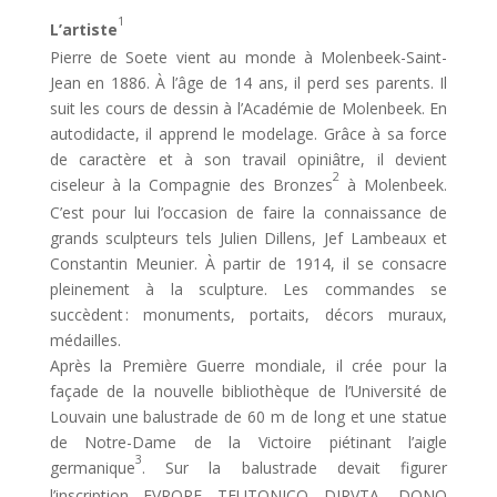
1
L’artiste
Pierre de Soete vient au monde à Molenbeek-Saint-
Jean en 1886. À l’âge de 14 ans, il perd ses parents. Il
suit les cours de dessin à l’Académie de Molenbeek. En
autodidacte, il apprend le modelage. Grâce à sa force
de caractère et à son travail opiniâtre, il devient
2
ciseleur à la Compagnie des Bronzes
à Molenbeek.
C’est pour lui l’occasion de faire la connaissance de
grands sculpteurs tels Julien Dillens, Jef Lambeaux et
Constantin Meunier. À partir de 1914, il se consacre
pleinement à la sculpture. Les commandes se
succèdent : monuments, portaits, décors muraux,
médailles.
Après la Première Guerre mondiale, il crée pour la
façade de la nouvelle bibliothèque de l’Université de
Louvain une balustrade de 60 m de long et une statue
de Notre-Dame de la Victoire piétinant l’aigle
3
germanique
. Sur la balustrade devait figurer
l’inscription FVRORE TEUTONICO DIRVTA, DONO