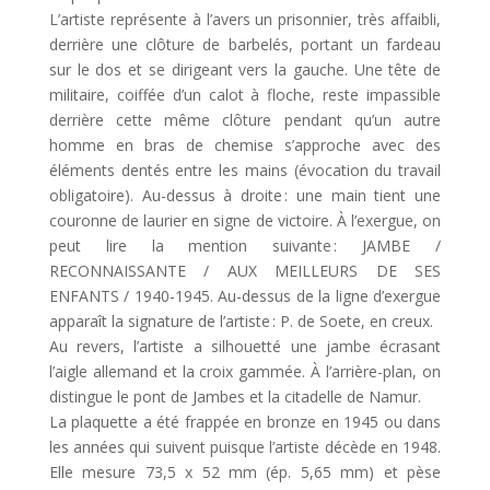
L’artiste représente à l’avers un prisonnier, très affaibli,
derrière une clôture de barbelés, portant un fardeau
sur le dos et se dirigeant vers la gauche. Une tête de
militaire, coiffée d’un calot à floche, reste impassible
derrière cette même clôture pendant qu’un autre
homme en bras de chemise s’approche avec des
éléments dentés entre les mains (évocation du travail
obligatoire). Au-dessus à droite : une main tient une
couronne de laurier en signe de victoire. À l’exergue, on
peut lire la mention suivante : JAMBE /
RECONNAISSANTE / AUX MEILLEURS DE SES
ENFANTS / 1940-1945. Au-dessus de la ligne d’exergue
apparaît la signature de l’artiste : P. de Soete, en creux.
Au revers, l’artiste a silhouetté une jambe écrasant
l’aigle allemand et la croix gammée. À l’arrière-plan, on
distingue le pont de Jambes et la citadelle de Namur.
La plaquette a été frappée en bronze en 1945 ou dans
les années qui suivent puisque l’artiste décède en 1948.
Elle mesure 73,5 x 52 mm (ép. 5,65 mm) et pèse