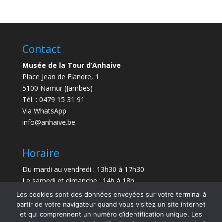
Contact
Musée de la Tour d’Anhaive
Place Jean de Flandre, 1
5100 Namur (Jambes)
Tél. : 0479 15 31 91
Via WhatsApp
info@anhaive.be
Horaire
Du mardi au vendredi : 13h30 à 17h30
Le samedi et dimanche : 14h à 18h
Les cookies sont des données envoyées sur votre terminal à
Durée de la visite : entre 30 minutes et 1 h
partir de votre navigateur quand vous visitez un site internet
et qui comprennent un numéro d’identification unique. Les
Le Musée sera exceptionnellement fermé le 21 juillet