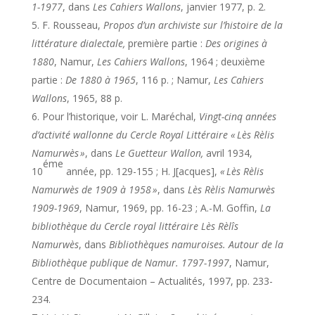
1-1977
, dans
Les Cahiers Wallons
, janvier 1977, p. 2.
F. Rousseau,
Propos d’un archiviste sur l’histoire de la
littérature dialectale,
première partie :
Des origines à
1880
, Namur,
Les Cahiers Wallons
, 1964 ; deuxième
partie :
De 1880 à 1965
, 116 p. ; Namur,
Les Cahiers
Wallons
, 1965, 88 p.
Pour l’historique, voir L. Maréchal,
Vingt-cinq années
d’activité wallonne du Cercle Royal Littéraire « Lès Rèlis
Namurwès »
, dans
Le Guetteur Wallon,
avril 1934,
éme
10
année, pp. 129-155 ; H. J[acques],
« L
ès Rèlis
Namurwès de 1909 à 1958 »
, dans
Lès Rèlis Namurwès
1909-1969
, Namur, 1969, pp. 16-23 ; A.-M. Goffin,
La
bibliothèque du Cercle royal littéraire Lès Rèlîs
Namurwès
, dans
Bibliothèques namuroises. Autour de la
Bibliothèque publique de Namur. 1797-1997
, Namur,
Centre de Documentaion – Actualités, 1997, pp. 233-
234.