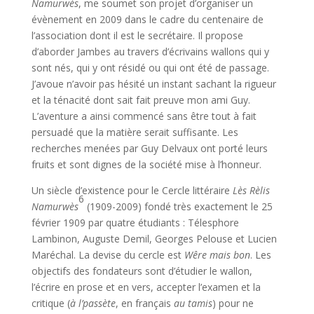
Namurwès
, me soumet son projet d’organiser un
évènement en 2009 dans le cadre du centenaire de
l’association dont il est le secrétaire. Il propose
d’aborder Jambes au travers d’écrivains wallons qui y
sont nés, qui y ont résidé ou qui ont été de passage.
J’avoue n’avoir pas hésité un instant sachant la rigueur
et la ténacité dont sait fait preuve mon ami Guy.
L’aventure a ainsi commencé sans être tout à fait
persuadé que la matière serait suffisante. Les
recherches menées par Guy Delvaux ont porté leurs
fruits et sont dignes de la société mise à l’honneur.
Un siècle d’existence pour le Cercle littéraire
Lès Rèlis
6
Namurwès
(1909-2009) fondé très exactement le 25
février 1909 par quatre étudiants : Télesphore
Lambinon, Auguste Demil, Georges Pelouse et Lucien
Maréchal. La devise du cercle est
Wêre mais bon
. Les
objectifs des fondateurs sont d’étudier le wallon,
l’écrire en prose et en vers, accepter l’examen et la
critique (
à l’passète
, en français
au tamis
) pour ne