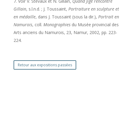
Voir V. Stevaux et N. Gillain,
Quand Jigé rencontre
Gillain
, s.l.n.d. ; J. Toussaint,
Portraiture en sculpture et
en médaille
, dans J. Toussaint (sous la dir.),
Portrait en
Namurois
, coll.
Monographies
du Musée provincial des
Arts anciens du Namurois, 23, Namur, 2002, pp. 223-
224.
Retour aux expositions passées