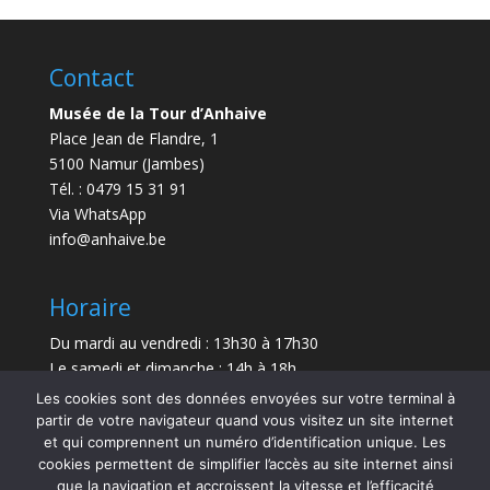
Contact
Musée de la Tour d’Anhaive
Place Jean de Flandre, 1
5100 Namur (Jambes)
Tél. : 0479 15 31 91
Via WhatsApp
info@anhaive.be
Horaire
Du mardi au vendredi : 13h30 à 17h30
Le samedi et dimanche : 14h à 18h
Les cookies sont des données envoyées sur votre terminal à
Durée de la visite : entre 30 minutes et 1 h
partir de votre navigateur quand vous visitez un site internet
et qui comprennent un numéro d’identification unique. Les
Le Musée sera exceptionnellement fermé le 21 juillet
cookies permettent de simplifier l’accès au site internet ainsi
et le 15 août 2026.
que la navigation et accroissent la vitesse et l’efficacité