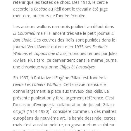
retenir que les textes de choix. Dès 1910, le cercle
accorde la
Cocâde
au Rèlî dont le travail a été jugé
méritoire, au cours de l’année écoulée.
Les auteurs wallons namurois publient au début dans
Li Couarneû
mais ils lancent très vite le petit journal
Li
Ban Cloke
. Des œuvres des Rèlîs sont publiées dans le
journal Vers l’Avenir qui édite en 1935 ses
Feuillets
Wallons
et
Tapans one divise
, rubriques tenues par Jules
Rivière. Plus tard, ce dernier tient dans le même journal
une chronique wallonne
Chîjes èt Pasquéyes.
En 1937, à l’initiative d’Eugène Gillain est fondée la
revue
Les Cahiers Wallons
. Cette revue mensuelle
donne largement la place aux travaux des Rèlîs. La
présente publication y fera largement référence. C’est
l’occasion d’évoquer la collaboration de Joseph Gillain
7
dit
Jigé
(1914-1980)
considéré comme un des maîtres
européens du neuvième art, la bande dessinée, certes,
mais c’est aussi un peintre, un graveur et un sculpteur.