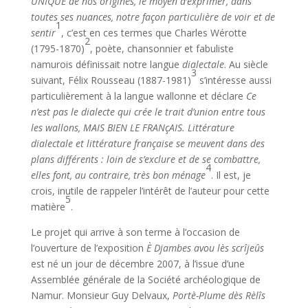
UNIQUE de nos origines, le moyen d’exprimer, dans
toutes ses nuances, notre façon particulière de voir et de
1
sentir
, c’est en ces termes que Charles Wérotte
2
(1795-1870)
, poète, chansonnier et fabuliste
namurois définissait notre langue
dialectale
. Au siècle
3
suivant, Félix Rousseau (1887-1981)
s’intéresse aussi
particulièrement à la langue wallonne et déclare
Ce
n’est pas le dialecte qui crée le trait d’union entre tous
les wallons, MAIS BIEN LE FRANçAIS. Littérature
dialectale et littérature française se meuvent dans des
plans différents : loin de s’exclure et de se combattre,
4
elles font, au contraire, très bon ménage
. Il est, je
crois, inutile de rappeler l’intérêt de l’auteur pour cette
5
matière
.
Le projet qui arrive à son terme à l’occasion de
l’ouverture de l’exposition
È
Djambes avou lès scrîjeûs
est né un jour de décembre 2007, à l’issue d’une
Assemblée générale de la Société archéologique de
Namur. Monsieur Guy Delvaux,
Portè-Plume dès Rèlîs