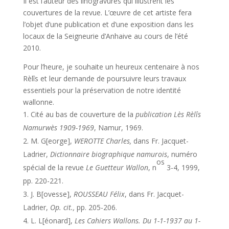
Il est l’auteur des linogravures qui illustrent les
couvertures de la revue. L’œuvre de cet artiste fera
l’objet d’une publication et d’une exposition dans les
locaux de la Seigneurie d’Anhaive au cours de l’été
2010.
Pour l’heure, je souhaite un heureux centenaire à nos
Rèlîs et leur demande de poursuivre leurs travaux
essentiels pour la préservation de notre identité
wallonne.
Cité au bas de couverture de la
publication
Lès Rèlîs
Namurwès 1909-1969
, Namur, 1969.
M. G[eorge],
WEROTTE Charles,
dans Fr. Jacquet-
Ladrier,
Dictionnaire biographique namurois
, numéro
os
spécial de la revue
Le Guetteur Wallon
, n
3-4, 1999,
pp. 220-221.
J. B[ovesse],
ROUSSEAU F
élix
, dans Fr. Jacquet-
Ladrier,
Op. cit.,
pp. 205-206.
L. L[éonard],
L
es Cahiers Wallons. Du 1-1-1937 au 1-