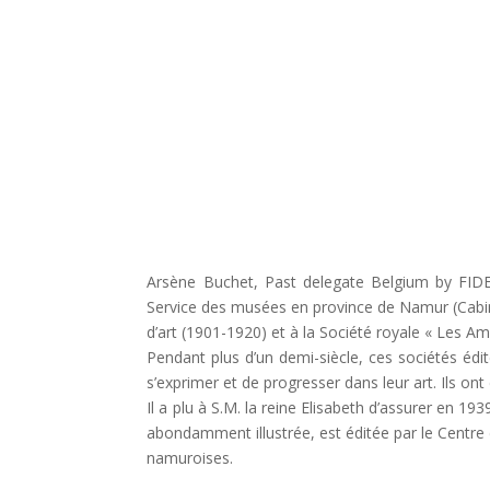
Arsène Buchet, Past delegate Belgium by FIDEM
Service des musées en province de Namur (Cabin
d’art (1901-1920) et à la Société royale « Les Ami
Pendant plus d’un demi-siècle, ces sociétés édi
s’exprimer et de progresser dans leur art. Ils o
Il a plu à S.M. la reine Elisabeth d’assurer en 1
abondamment illustrée, est éditée par le Centre d
namuroises.