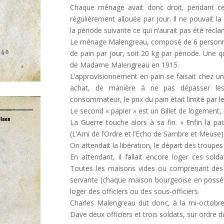
Chaque ménage avait donc droit, pendant cette
régulièrement allouée par jour. Il ne pouvait la
la période suivante ce qui n’aurait pas été récla
Le ménage Malengreau, composé de 6 personne
de pain par jour, soit 20 kg par période. Une q
de Madame Malengreau en 1915.
L’approvisionnement en pain se faisait chez un 
achat, de manière à ne pas dépasser les 
consommateur, le prix du pain était limité par 
Le second « papier » est un Billet de logement
La Guerre touche alors à sa fin. « Enfin la pa
(L’Ami de l’Ordre et l’Echo de Sambre et Meuse)
On attendait la libération, le départ des troupe
En attendant, il fallait encore loger ces solda
Toutes les maisons vides ou comprenant des
servante (chaque maison bourgeoise en possé
loger des officiers ou des sous-officiers.
Charles Malengreau dut donc, à la mi-octobre
Dave deux officiers et trois soldats, sur ordre 