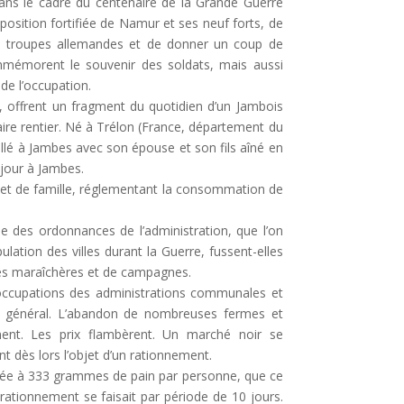
ns le cadre du centenaire de la Grande Guerre
 position fortifiée de Namur et ses neuf forts, de
s troupes allemandes et de donner un coup de
mémorent le souvenir des soldats, mais aussi
 de l’occupation.
offrent un fragment du quotidien d’un Jambois
aire rentier. Né à Trélon (France, département du
llé à Jambes avec son épouse et son fils aîné en
 jour à Jambes.
net de famille, réglementant la consommation de
e des ordonnances de l’administration, que l’on
lation des villes durant la Guerre, fussent-elles
s maraîchères et de campagnes.
réoccupations des administrations communales et
 général. L’abandon de nombreuses fermes et
ement. Les prix flambèrent. Un marché noir se
t dès lors l’objet d’un rationnement.
itée à 333 grammes de pain par personne, que ce
rationnement se faisait par période de 10 jours.