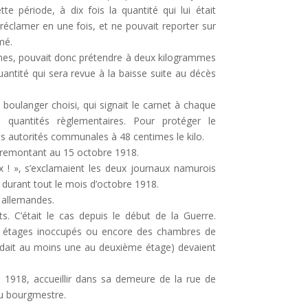
 période, à dix fois la quantité qui lui était
 réclamer en une fois, et ne pouvait reporter sur
mé.
s, pouvait donc prétendre à deux kilogrammes
uantité qui sera revue à la baisse suite au décès
boulanger choisi, qui signait le carnet à chaque
quantités règlementaires. Pour protéger le
les autorités communales à 48 centimes le kilo.
, remontant au 15 octobre 1918.
ix ! », s’exclamaient les deux journaux namurois
 durant tout le mois d’octobre 1918.
s allemandes.
ts. C’était le cas depuis le début de la Guerre.
 étages inoccupés ou encore des chambres de
dait au moins une au deuxième étage) devaient
 1918, accueillir dans sa demeure de la rue de
du bourgmestre.