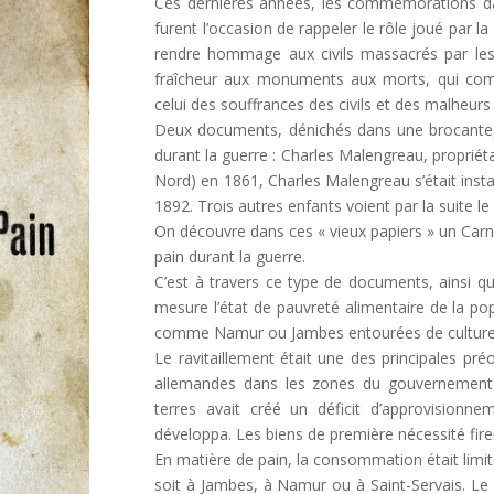
Ces dernières années, les commémorations da
furent l’occasion de rappeler le rôle joué par la
rendre hommage aux civils massacrés par le
fraîcheur aux monuments aux morts, qui com
celui des souffrances des civils et des malheurs
Deux documents, dénichés dans une brocante, 
durant la guerre : Charles Malengreau, propriét
Nord) en 1861, Charles Malengreau s’était insta
1892. Trois autres enfants voient par la suite le
On découvre dans ces « vieux papiers » un Car
pain durant la guerre.
C’est à travers ce type de documents, ainsi qu
mesure l’état de pauvreté alimentaire de la popu
comme Namur ou Jambes entourées de culture
Le ravitaillement était une des principales p
allemandes dans les zones du gouvernement
terres avait créé un déficit d’approvisionn
développa. Les biens de première nécessité firen
En matière de pain, la consommation était lim
soit à Jambes, à Namur ou à Saint-Servais. Le 