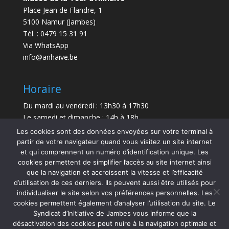
Place Jean de Flandre, 1
5100 Namur (Jambes)
Tél. : 0479 15 31 91
Via WhatsApp
info@anhaive.be
Horaire
Du mardi au vendredi : 13h30 à 17h30
Le samedi et dimanche : 14h à 18h
Les cookies sont des données envoyées sur votre terminal à
Durée de la visite : entre 30 minutes et 1 h
partir de votre navigateur quand vous visitez un site internet
et qui comprennent un numéro d’identification unique. Les
Le Musée sera exceptionnellement fermé le 21 juillet
cookies permettent de simplifier l’accès au site internet ainsi
et le 15 août 2026.
que la navigation et accroissent la vitesse et l’efficacité
d’utilisation de ces derniers. Ils peuvent aussi être utilisés pour
individualiser le site selon vos préférences personnelles. Les
cookies permettent également d’analyser l’utilisation du site. Le
Syndicat d’Initiative de Jambes vous informe que la
désactivation des cookies peut nuire à la navigation optimale et